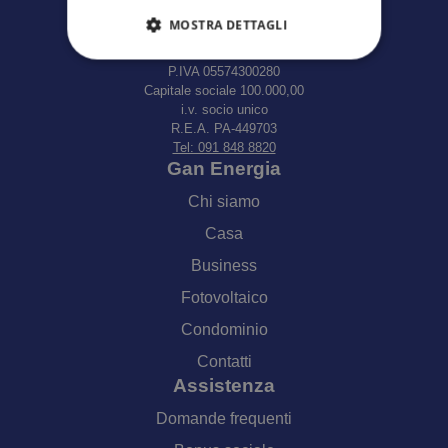
Gan Energia Srl
MOSTRA DETTAGLI
Via XX Settembre, 67 (PA)
Palermo, 90141
P.IVA 05574300280
Capitale sociale 100.000,00
i.v. socio unico
R.E.A. PA-449703
Tel: 091 848 8820
Gan Energia
Chi siamo
Casa
Business
Fotovoltaico
Condominio
Contatti
Assistenza
Domande frequenti