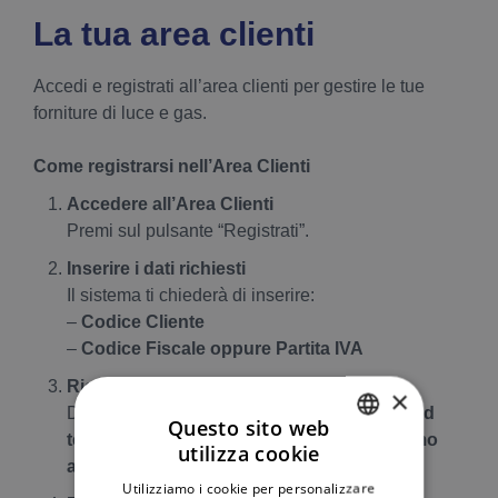
La tua area clienti
Accedi e registrati all’area clienti per gestire le tue
forniture di luce e gas.
Come registrarsi nell’Area Clienti
Accedere all’Area Clienti
Premi sul pulsante “Registrati”.
Inserire i dati richiesti
Il sistema ti chiederà di inserire:
–
Codice Cliente
–
Codice Fiscale oppure Partita IVA
Ricezione della password
×
Dopo la registrazione, riceverai una
password
Questo sito web
temporanea via email,
che servirà per il
primo
utilizza cookie
ITALIAN
accesso
.
Utilizziamo i cookie per personalizzare