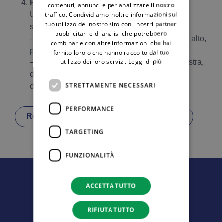
ENGLISH
Primo accesso all’Area Clienti
contenuti, annunci e per analizzare il nostro
traffico. Condividiamo inoltre informazioni sul
Una volta effettuato l’accesso, visualizzerai la
tuo utilizzo del nostro sito con i nostri partner
schermata principale, dove potrai:
pubblicitari e di analisi che potrebbero
– Selezionare la
fornitura (elettrica o gas)
in alto,
combinarle con altre informazioni che hai
per consultare i consumi e gli importi fatturati.
fornito loro o che hanno raccolto dal tuo
utilizzo dei loro servizi.
Leggi di più
– Utilizzare il
menu a comparsa
in alto a sinistra,
da cui potrai accedere a tutte le altre funzioni
STRETTAMENTE NECESSARI
disponibili.
PERFORMANCE
Registrati o accedi alla tua area clienti
TARGETING
FUNZIONALITÀ
ACCETTA TUTTO
Powered By
RIFIUTA TUTTO