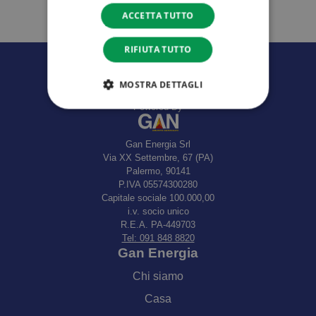
ACCETTA TUTTO
RIFIUTA TUTTO
MOSTRA DETTAGLI
Powered By
Gan Energia Srl
Via XX Settembre, 67 (PA)
Palermo, 90141
P.IVA 05574300280
Capitale sociale 100.000,00
i.v. socio unico
R.E.A. PA-449703
Tel: 091 848 8820
Gan Energia
Chi siamo
Casa