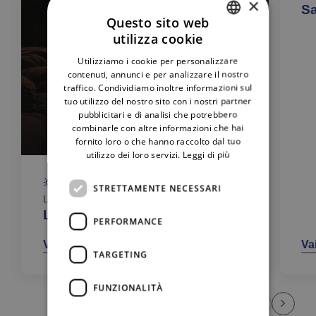
×
S
Questo sito web
utilizza cookie
ITALIAN
Utilizziamo i cookie per personalizzare
ENGLISH
contenuti, annunci e per analizzare il nostro
traffico. Condividiamo inoltre informazioni sul
tuo utilizzo del nostro sito con i nostri partner
pubblicitari e di analisi che potrebbero
combinarle con altre informazioni che hai
fornito loro o che hanno raccolto dal tuo
utilizzo dei loro servizi.
Leggi di più
STRETTAMENTE NECESSARI
LUCE
Luce flex casa oraria Sito
PERFORMANCE
Vai all’offerta
Vai
TARGETING
FUNZIONALITÀ