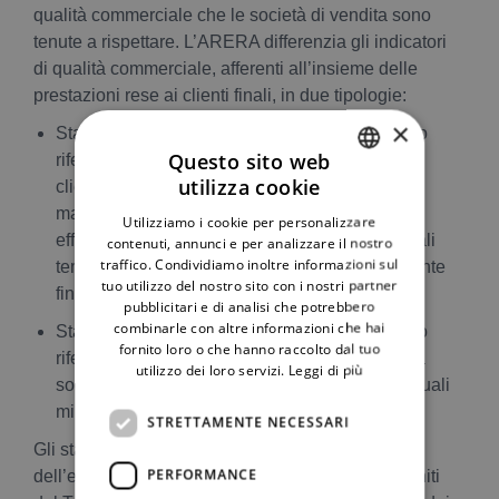
qualità commerciale che le società di vendita sono
tenute a rispettare. L’ARERA differenzia gli indicatori
di qualità commerciale, afferenti all’insieme delle
prestazioni rese ai clienti finali, in due tipologie:
×
Standard specifici di qualità commerciale: sono
Questo sito web
riferiti alla singola prestazione da garantire al
utilizza cookie
cliente finale e vengono definiti come tempo
ITALIAN
massimo entro cui la prestazione deve essere
Utilizziamo i cookie per personalizzare
ENGLISH
effettuata dalla Società. Il mancato rispetto di tali
contenuti, annunci e per analizzare il nostro
traffico. Condividiamo inoltre informazioni sul
tempistiche comporta la corresponsione al cliente
tuo utilizzo del nostro sito con i nostri partner
finale di specifici indennizzi.
pubblicitari e di analisi che potrebbero
combinarle con altre informazioni che hai
Standard generali di qualità commerciale: sono
fornito loro o che hanno raccolto dal tuo
riferiti al complesso delle prestazioni rese dalla
utilizzo dei loro servizi.
Leggi di più
società e vengono definiti come soglie percentuali
minime da rispettare.
STRETTAMENTE NECESSARI
Gli standard di qualità commerciale della vendita
PERFORMANCE
dell’energia elettrica e del gas naturale sono definiti