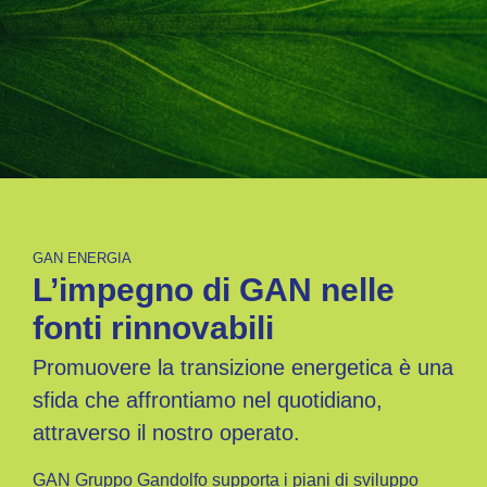
GAN ENERGIA
L’impegno di GAN nelle
fonti rinnovabili
Promuovere la transizione energetica è una
sfida che affrontiamo nel quotidiano,
attraverso il nostro operato.
GAN Gruppo Gandolfo supporta i piani di sviluppo