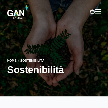
Area
Gan
clienti
Gruppo
Gandol
HOME
»
SOSTENIBILITÀ
Sostenibilità