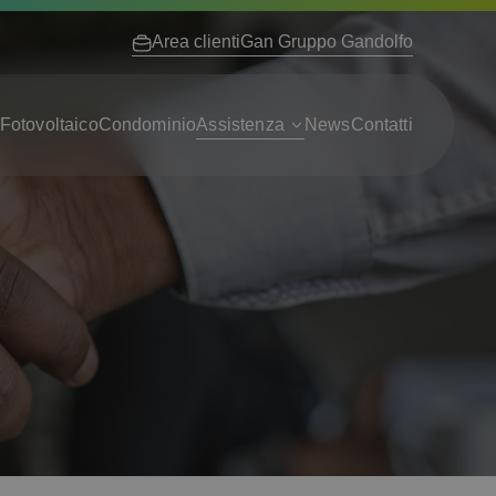
Area clienti
Gan Gruppo Gandolfo
Fotovoltaico
Condominio
Assistenza
News
Contatti