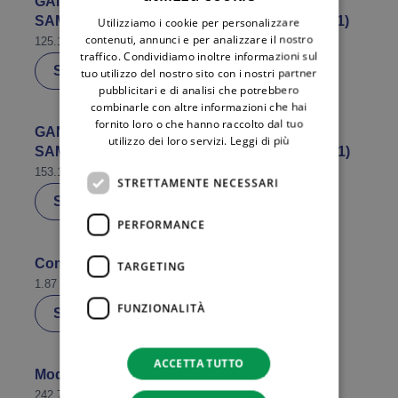
GAN ENERGIA – GAS VARIABILE CASA –
ITALIAN
SAMBUCA SPECIAL scheda_cte_20260701 (1)
Utilizziamo i cookie per personalizzare
ENGLISH
contenuti, annunci e per analizzare il nostro
125.18 KB
traffico. Condividiamo inoltre informazioni sul
Scarica
tuo utilizzo del nostro sito con i nostri partner
pubblicitari e di analisi che potrebbero
combinarle con altre informazioni che hai
fornito loro o che hanno raccolto dal tuo
GAN ENERGIA – GAS VARIABILE CASA –
utilizzo dei loro servizi.
Leggi di più
SAMBUCA SPECIAL scheda_snt_20260701 (1)
153.12 KB
STRETTAMENTE NECESSARI
Scarica
PERFORMANCE
Condizioni Generali di Fornitura
TARGETING
1.87 MB
FUNZIONALITÀ
Scarica
ACCETTA TUTTO
Modulo richiesta prescrizione importi
242.73 KB