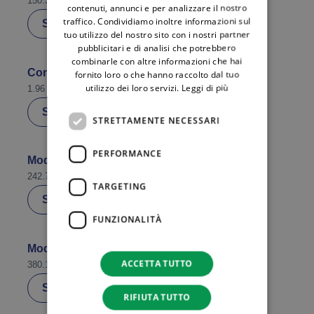
150.32 KB
ENGLISH
contenuti, annunci e per analizzare il nostro
traffico. Condividiamo inoltre informazioni sul
Scarica
tuo utilizzo del nostro sito con i nostri partner
pubblicitari e di analisi che potrebbero
combinarle con altre informazioni che hai
Condizioni Generali di Fornitura Vulnerabili
fornito loro o che hanno raccolto dal tuo
utilizzo dei loro servizi.
Leggi di più
1.96 MB
Scarica
STRETTAMENTE NECESSARI
PERFORMANCE
Modulo richiesta prescrizione importi
242.73 KB
TARGETING
Scarica
FUNZIONALITÀ
Modulo Autocertificazione vulnerabilità gas
ACCETTA TUTTO
380.17 KB
Scarica
RIFIUTA TUTTO