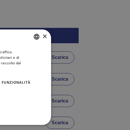
×
raffico.
ITALIAN
Scarica
icitari e di
ENGLISH
 raccolto dal
Scarica
FUNZIONALITÀ
Scarica
Scarica