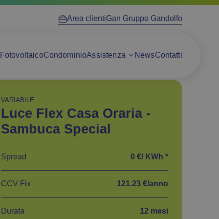
Area clienti
Gan Gruppo Gandolfo
Fotovoltaico
Condominio
Assistenza
News
Contatti
VARIABILE
Luce Flex Casa Oraria -
Sambuca Special
Spread
0 €/ KWh *
CCV Fix
121.23 €/anno
Durata
12 mesi