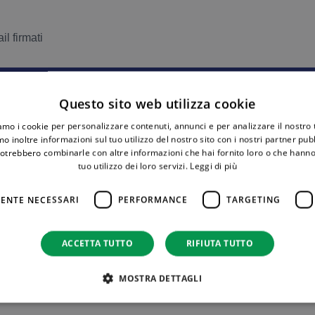
il firmati
Questo sito web utilizza cookie
iamo i cookie per personalizzare contenuti, annunci e per analizzare il nostro t
E CASA ORARIA – SAMBUCA SPECIAL 386_scheda_cte_
o inoltre informazioni sul tuo utilizzo del nostro sito con i nostri partner pubbl
potrebbero combinarle con altre informazioni che hai fornito loro o che hanno
tuo utilizzo dei loro servizi.
Leggi di più
E CASA ORARIA – SAMBUCA SPECIAL 386_scheda_snt_
ENTE NECESSARI
PERFORMANCE
TARGETING
ACCETTA TUTTO
RIFIUTA TUTTO
MOSTRA DETTAGLI
orti