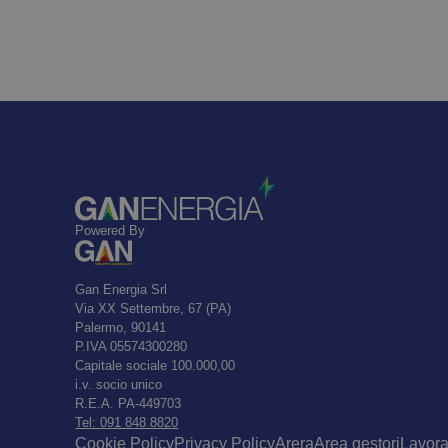
Powered By
Gan Energia Srl
Via XX Settembre, 67 (PA)
Palermo, 90141
P.IVA 05574300280
Capitale sociale 100.000,00
i.v. socio unico
R.E.A. PA-449703
Tel: 091 848 8820
Cookie Policy
Privacy Policy
Arera
Area gestori
Lavora