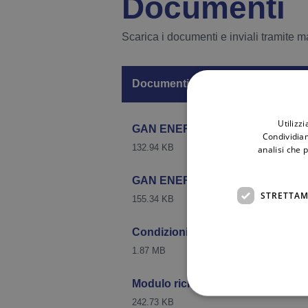
Documenti
Scarica i documenti e inviali tramite ma
Documenti
Utilizz
GAN ENERGIA – LUCE VARIABIL
Condividiam
132.94 KB
analisi che 
GAN ENERGIA – LUCE VARIABIL
STRETTAM
155.34 KB
Condizioni Generali di Fornitura
1.87 MB
Modulo richiesta prescrizione imp
242.73 KB